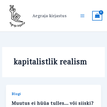
Skip
Main
to
Menu
content
Aegraja kirjastus
kapitalistlik realism
Blogi
Muutus ei hüüa tulles… või siiski?